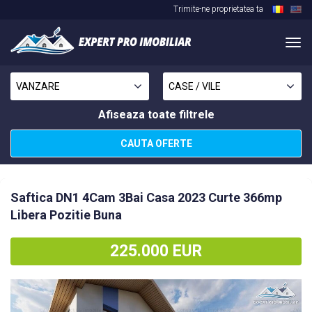
Trimite-ne proprietatea ta
Nav
in
site
VANZARE
CASE / VILE
Afiseaza toate filtrele
CAUTA OFERTE
Saftica DN1 4Cam 3Bai Casa 2023 Curte 366mp
Libera Pozitie Buna
225.000 EUR