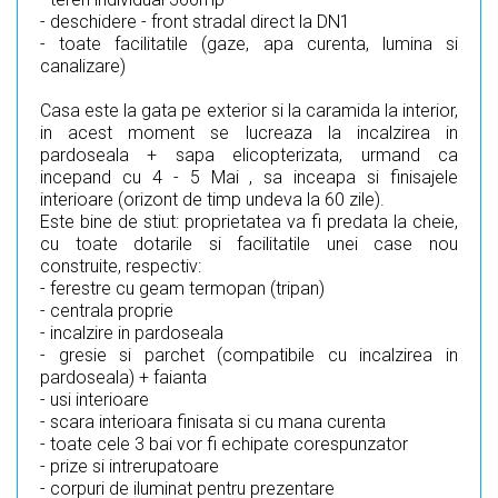
- deschidere - front stradal direct la DN1
- toate facilitatile (gaze, apa curenta, lumina si
canalizare)
Casa este la gata pe exterior si la caramida la interior,
in acest moment se lucreaza la incalzirea in
pardoseala + sapa elicopterizata, urmand ca
incepand cu 4 - 5 Mai , sa inceapa si finisajele
interioare (orizont de timp undeva la 60 zile).
Este bine de stiut: proprietatea va fi predata la cheie,
cu toate dotarile si facilitatile unei case nou
construite, respectiv:
- ferestre cu geam termopan (tripan)
- centrala proprie
- incalzire in pardoseala
- gresie si parchet (compatibile cu incalzirea in
pardoseala) + faianta
- usi interioare
- scara interioara finisata si cu mana curenta
- toate cele 3 bai vor fi echipate corespunzator
- prize si intrerupatoare
- corpuri de iluminat pentru prezentare