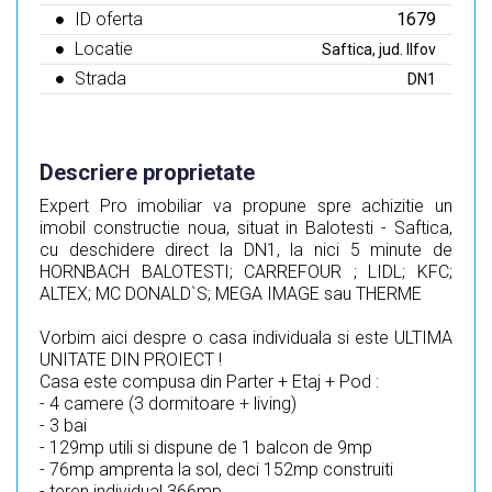
ID oferta
1679
Locatie
Saftica, jud. Ilfov
Strada
DN1
Descriere proprietate
Expert Pro imobiliar va propune spre achizitie un
imobil constructie noua, situat in Balotesti - Saftica,
cu deschidere direct la DN1, la nici 5 minute de
HORNBACH BALOTESTI; CARREFOUR ; LIDL; KFC;
ALTEX; MC DONALD`S; MEGA IMAGE sau THERME
Vorbim aici despre o casa individuala si este ULTIMA
UNITATE DIN PROIECT !
Casa este compusa din Parter + Etaj + Pod :
- 4 camere (3 dormitoare + living)
- 3 bai
- 129mp utili si dispune de 1 balcon de 9mp
- 76mp amprenta la sol, deci 152mp construiti
- teren individual 366mp