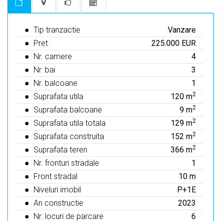
Tip tranzactie
Vanzare
Pret
225.000 EUR
Nr. camere
4
Nr. bai
3
Nr. balcoane
1
2
Suprafata utila
120 m
2
Suprafata balcoane
9 m
2
Suprafata utila totala
129 m
2
Suprafata construita
152 m
2
Suprafata teren
366 m
Nr. fronturi stradale
1
Front stradal
10 m
Niveluri imobil
P+1E
An constructie
2023
Nr. locuri de parcare
6