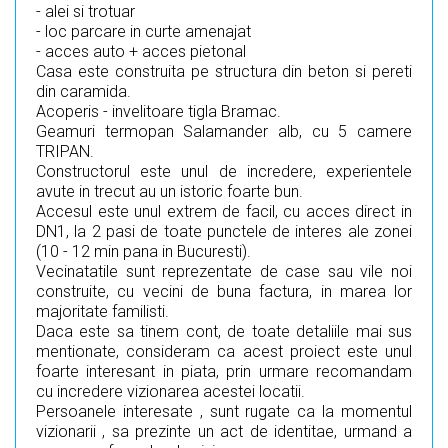
- alei si trotuar
- loc parcare in curte amenajat
- acces auto + acces pietonal
Casa este construita pe structura din beton si pereti
din caramida.
Acoperis - invelitoare tigla Bramac.
Geamuri termopan Salamander alb, cu 5 camere
TRIPAN.
Constructorul este unul de incredere, experientele
avute in trecut au un istoric foarte bun.
Accesul este unul extrem de facil, cu acces direct in
DN1, la 2 pasi de toate punctele de interes ale zonei
(10 - 12 min pana in Bucuresti).
Vecinatatile sunt reprezentate de case sau vile noi
construite, cu vecini de buna factura, in marea lor
majoritate familisti.
Daca este sa tinem cont, de toate detaliile mai sus
mentionate, consideram ca acest proiect este unul
foarte interesant in piata, prin urmare recomandam
cu incredere vizionarea acestei locatii.
Persoanele interesate , sunt rugate ca la momentul
vizionarii , sa prezinte un act de identitae, urmand a