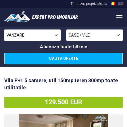
Trimite-ne proprietatea ta
Nav
in
site
VANZARE
CASE / VILE
Afiseaza toate filtrele
CAUTA OFERTE
Vila P+1 5 camere, util 150mp teren 300mp toate
utilitatile
129.500 EUR