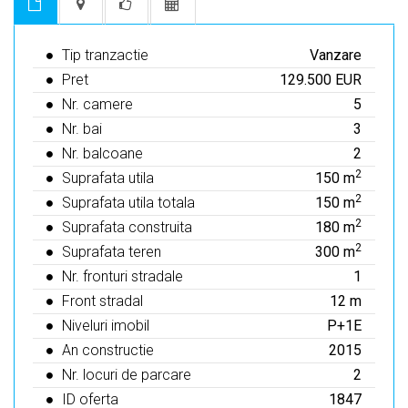
Tip tranzactie
Vanzare
Pret
129.500 EUR
Nr. camere
5
Nr. bai
3
Nr. balcoane
2
2
Suprafata utila
150 m
2
Suprafata utila totala
150 m
2
Suprafata construita
180 m
2
Suprafata teren
300 m
Nr. fronturi stradale
1
Front stradal
12 m
Niveluri imobil
P+1E
An constructie
2015
Nr. locuri de parcare
2
ID oferta
1847