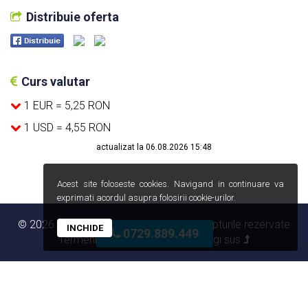
Distribuie oferta
Curs valutar
1 EUR = 5,25 RON
1 USD = 4,55 RON
actualizat la 06.08.2026 15:48
Acest site foloseste cookies. Navigand in continuare va
exprimati acordul asupra folosirii cookie-urilor.
© 2026 Expert PRO Imobiliar - Toate drepturile rezervate
INCHIDE
0729.889.449
Termeni si conditii
|
A.N.P.C
|
mergi sus